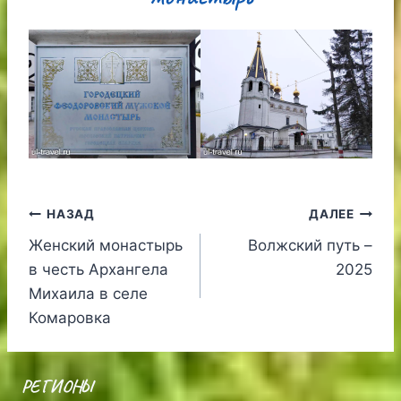
Навигация
НАЗАД
ДАЛЕЕ
Женский монастырь
Волжский путь –
по
в честь Архангела
2025
записям
Михаила в селе
Комаровка
РЕГИОНЫ