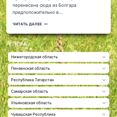
перенесена сюда из Болгара
предположительно в…
АРХИТЕКТУРНО-
ЧИТАТЬ ДАЛЕЕ
КУЛЬТОВЫЙ
КОМПЛЕКС
РОДНИКА
РЕГИОНЫ
“СВЯТОЙ
КЛЮЧ”,
БИЛЯРСК
Нижегородская область
Пензенская область
Республика Татарстан
Самарская область
Ульяновская область
Чувашская Республика