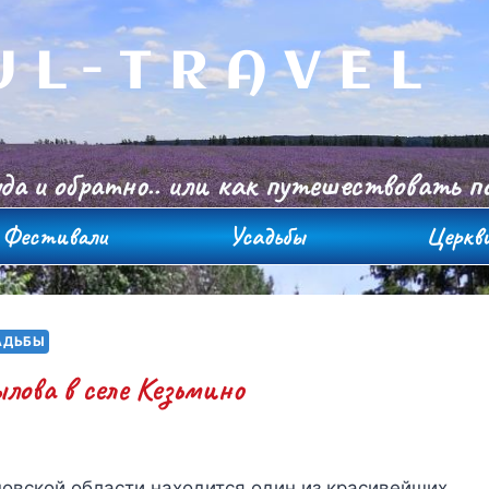
UL-TRAVEL
уда и обратно.. или как путешествовать 
Фестивали
Усадьбы
Церкв
АДЬБЫ
лова в селе Кезьмино
новской области находится один из красивейших