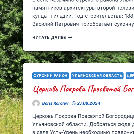
памятников архитектуры второй полови
купца I гильдии. Год строительства: 18
Василий Петрович приобретает суконн
УСАДЬБА
ЧИТАТЬ ДАЛЕЕ
ВАСИЛИЯ
ПЕТРОВИЧА
КРЫЛОВА
В
СЕЛЕ
КЕЗЬМИНО
СУРСКИЙ РАЙОН
УЛЬЯНОВСКАЯ ОБЛАСТЬ
ЦЕ
Церковь Покрова Пресвятой Бог
Boris Korolev
27.08.2024
Церковь Покрова Пресвятой Богородицы
Ульяновской области. Добраться сюда д
в селе Усть-Урень необходимо повернут