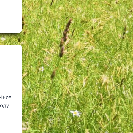
 Иное
году