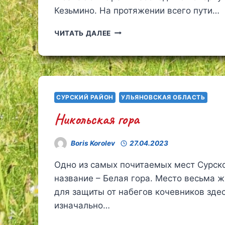
Кезьмино. На протяжении всего пути…
ЦЕРКОВЬ
ЧИТАТЬ ДАЛЕЕ
ПОКРОВА
ПРЕСВЯТОЙ
БОГОРОДИЦЫ
В
СЕЛЕ
КЕЗЬМИНО
СУРСКИЙ РАЙОН
УЛЬЯНОВСКАЯ ОБЛАСТЬ
Никольская гора
Boris Korolev
27.04.2023
Одно из самых почитаемых мест Сурско
название – Белая гора. Место весьма 
для защиты от набегов кочевников зде
изначально…