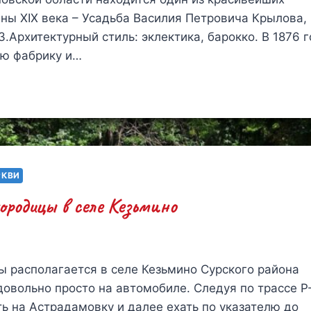
ны XIX века – Усадьба Василия Петровича Крылова,
83.Архитектурный стиль: эклектика, барокко. В 1876 
ую фабрику и…
РКВИ
ородицы в селе Кезьмино
 располагается в селе Кезьмино Сурского района
овольно просто на автомобиле. Следуя по трассе Р-
ь на Астрадамовку и далее ехать по указателю до