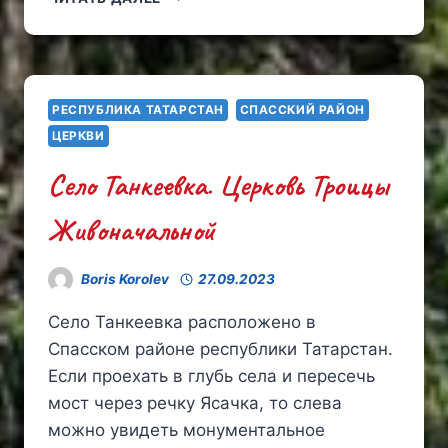
РОЖДЕСТВА
ХРИСТОВА
В
СЕЛЕ
НИЖНЕЕ
РЕСПУБЛИКА ТАТАРСТАН
СПАССКИЙ РАЙОН
АБЛЯЗОВО
ЦЕРКВИ
Село Танкеевка. Церковь Троицы
Живоначальной
Boris Korolev
27.09.2023
Село Танкеевка расположено в
Спасском районе республики Татарстан.
Если проехать в глубь села и пересечь
мост через речку Ясачка, то слева
можно увидеть монументальное