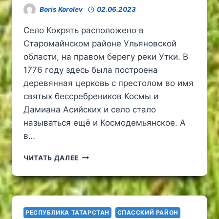
Boris Korolev
02.06.2023
Село Кокрять расположено в
Старомайнском районе Ульяновской
области, на правом берегу реки Утки. В
1776 году здесь была построена
деревянная церковь с престолом во имя
святых бессребреников Космы и
Дамиана Асийских и село стало
называться ещё и Космодемьянское. А
в…
ХРАМ
ЧИТАТЬ ДАЛЕЕ
КОСМЫ
И
ДАМИАНА
АСИЙСКИХ
В
РЕСПУБЛИКА ТАТАРСТАН
СПАССКИЙ РАЙОН
СЕЛЕ