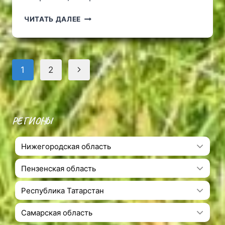
ЦЕРКОВЬ
ЧИТАТЬ ДАЛЕЕ
МИХАИЛА
ТВЕРСКОГО
В
СЕЛЕ
Навигация
Следующая
1
2
ЩЕРБЕТЬ
по
страница
страницам
РЕГИОНЫ
Нижегородская область
Пензенская область
Республика Татарстан
Самарская область